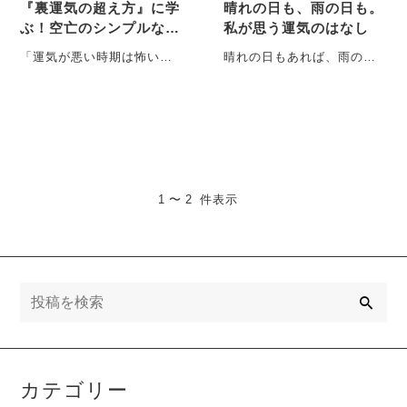
『裏運気の超え方』に学
晴れの日も、雨の日も。
ぶ！空亡のシンプルな向
私が思う運気のはなし
き合い方
「運気が悪い時期は怖い時
晴れの日もあれば、雨の日
期」 「悪い時期は大人しく
もある。 いいときもあれ
していた方がいい」 そんな
ば、悪いときだってある。
ふうに聞・・・
そんなことは・・・
1 〜 2 件表示
検
索
カテゴリー