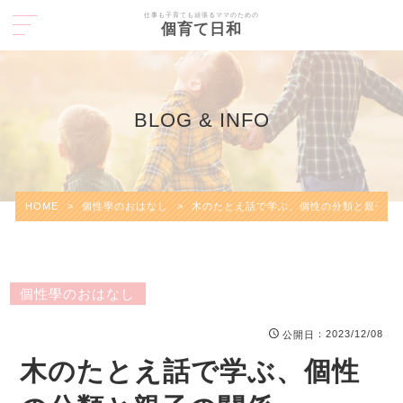
仕事も子育ても頑張るママのための
個育て日和
BLOG & INFO
HOME
>
個性學のおはなし
>
木のたとえ話で学ぶ、個性の分類と親子の
個性學のおはなし
：2023/12/08
公開日
木のたとえ話で学ぶ、個性